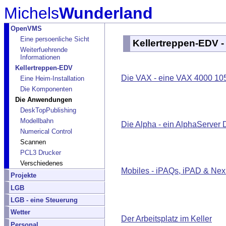
Michels
Wunderland
OpenVMS
Eine persoenliche Sicht
Kellertreppen-EDV 
Weiterfuehrende
Informationen
Kellertreppen-EDV
Die VAX - eine VAX 4000 10
Eine Heim-Installation
Die Komponenten
Die Anwendungen
DeskTopPublishing
Modellbahn
Die Alpha - ein AlphaServer
Numerical Control
Scannen
PCL3 Drucker
Verschiedenes
Mobiles - iPAQs, iPAD & Ne
Projekte
LGB
LGB - eine Steuerung
Wetter
Der Arbeitsplatz im Keller
Personal